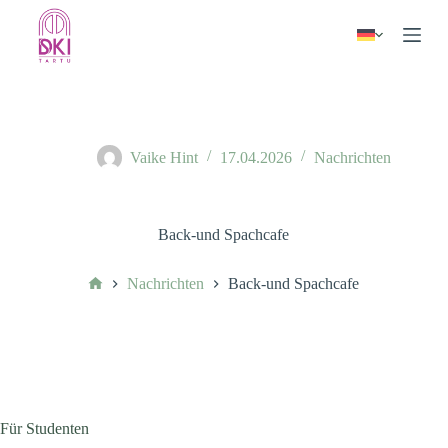
Z
u
m
I
n
h
a
l
Vaike Hint
17.04.2026
Nachrichten
t
s
p
r
Back-und Spachcafe
i
n
g
Avaleht
Nachrichten
Back-und Spachcafe
e
n
Für Studenten