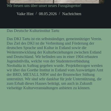
Wir freuen uns über unser neues Fussgängertor!
Vaike Hint
08.05.2026
Nachrichten
Das Deutsche Kulturinstitut Tartu
Das DKI Tartu ist ein selbstständiger, gemeinnütziger Verein.
Das Ziel des DKI ist die Verbreitung und Förderung der
deutschen Sprache und Kultur in Estland sowie die
Weiterentwicklung der Kulturbeziehungen zwischen Estland
und Deutschland. Wir befinden uns in einer 1904 erbauten
Jugendstilvilla, welche von der Studentenverbindung
Neobaltia in Auftrag gegeben wurde. Projektbezogen werden
wir über das Goethe Institut in Estland vom Auswärtigen Amt
der BRD, METALL NRW und der Brunswiker Stiftung
unterstützt. Wir sind sehr dankbar für jede Unterstützung, die
zum Erhalt dieses Hauses beiträgt, um auch in Zukunft
vielseitige Kulturveranstaltungen anbieten zu können.